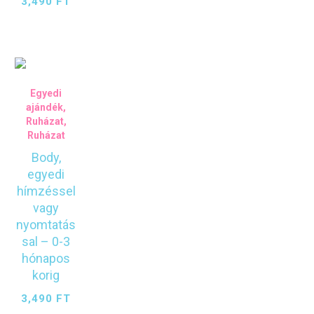
3,490
FT
Egyedi
ajándék
,
Ruházat
,
Ruházat
Body,
egyedi
hímzéssel
vagy
nyomtatás
sal – 0-3
hónapos
korig
3,490
FT