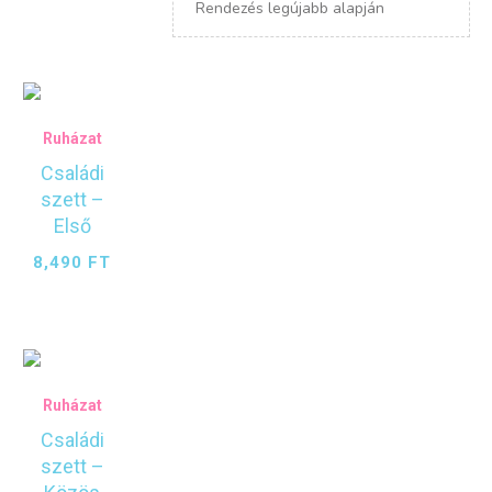
latest
Ruházat
Családi
szett –
Első
8,490
FT
Ruházat
Családi
szett –