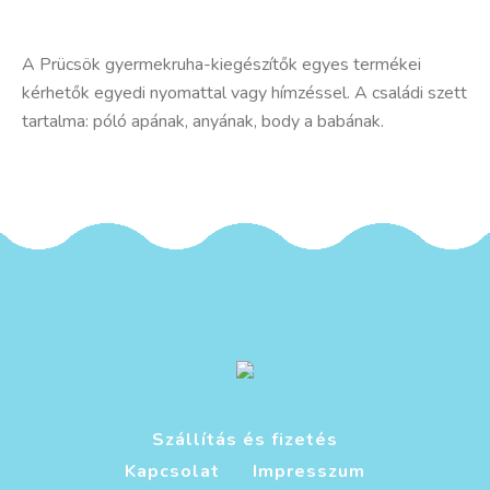
A Prücsök gyermekruha-kiegészítők egyes termékei
kérhetők egyedi nyomattal vagy hímzéssel. A családi szett
tartalma: póló apának, anyának, body a babának.
Szállítás és fizetés
Kapcsolat
Impresszum