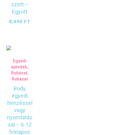
szett –
Együtt
8,490
FT
Egyedi
ajándék
,
Ruházat
,
Ruházat
Body,
egyedi
hímzéssel
vagy
nyomtatás
sal – 6-12
hónapos