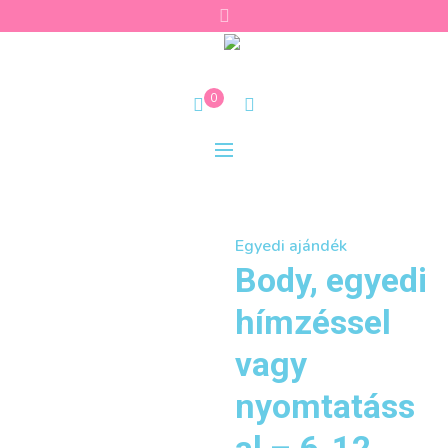
0
Egyedi ajándék
Body, egyedi
hímzéssel
vagy
nyomtatáss
al – 6-12