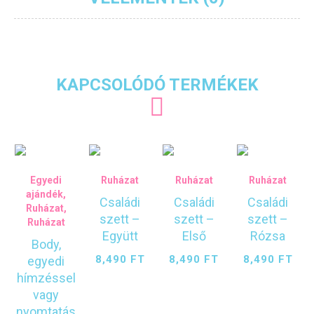
KAPCSOLÓDÓ TERMÉKEK
Egyedi
Ruházat
Ruházat
Ruházat
ajándék
,
Családi
Családi
Családi
Ruházat
,
szett –
szett –
szett –
Ruházat
Együtt
Első
Rózsa
Body,
8,490
FT
8,490
FT
8,490
FT
egyedi
hímzéssel
vagy
nyomtatás