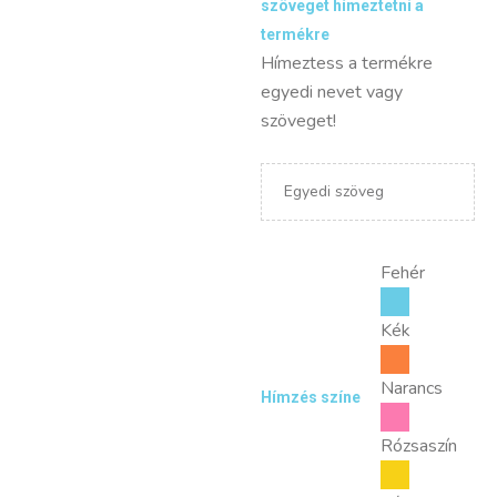
szöveget hímeztetni a
termékre
Hímeztess a termékre
egyedi nevet vagy
szöveget!
Fehér
Kék
Narancs
Hímzés színe
Rózsaszín