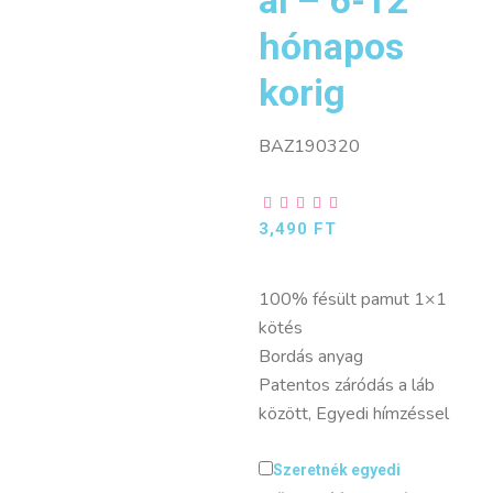
hónapos
korig
BAZ190320
3,490
FT
100% fésült pamut 1×1
kötés
Bordás anyag
Patentos záródás a láb
között, Egyedi hímzéssel
Szeretnék egyedi