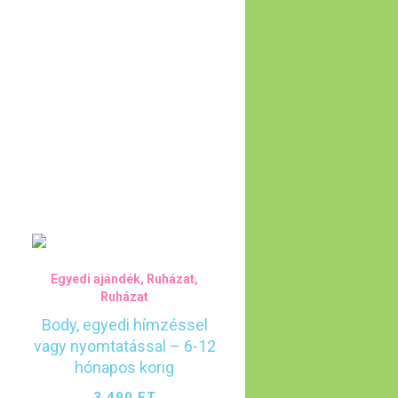
Egyedi ajándék
,
Ruházat
,
Ruházat
Body, egyedi hímzéssel
vagy nyomtatással – 6-12
hónapos korig
3,490
FT