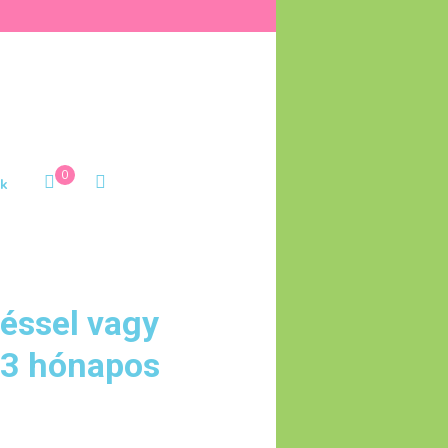
0
k
éssel vagy
-3 hónapos