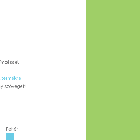
hímzéssel
a termékre
y szöveget!
Fehér