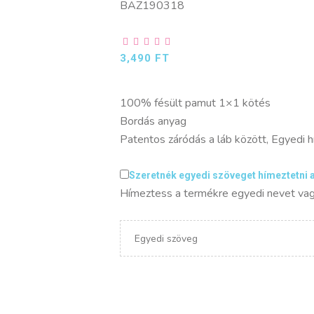
BAZ190318
3,490
FT
100% fésült pamut 1×1 kötés
Bordás anyag
Patentos záródás a láb között, Egyedi 
Szeretnék egyedi szöveget hímeztetni 
Hímeztess a termékre egyedi nevet vag