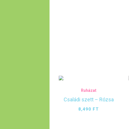
Ruházat
Családi szett – Rózsa
8,490
FT