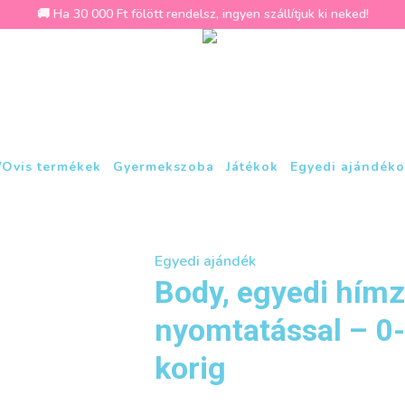
🚚 Ha 30 000 Ft fölött rendelsz, ingyen szállítjuk ki neked!
/Ovis termékek
Gyermekszoba
Játékok
Egyedi ajándéko
Egyedi ajándék
Body, egyedi hímz
nyomtatással – 0
korig