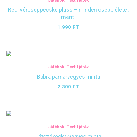
Játékok
,
Textil játék
Redi vércseppecske plüss – minden csepp életet
ment!
1,990
FT
Játékok
,
Textil játék
Babra párna-vegyes minta
2,300
FT
Játékok
,
Textil játék
Játszókocka-vegyes minta