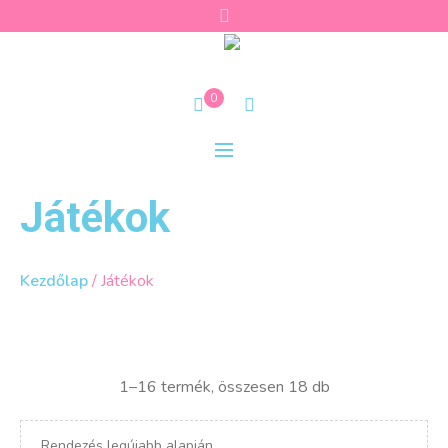
0
Játékok
Kezdőlap
/ Játékok
Sorted
1–16 termék, összesen 18 db
by
latest