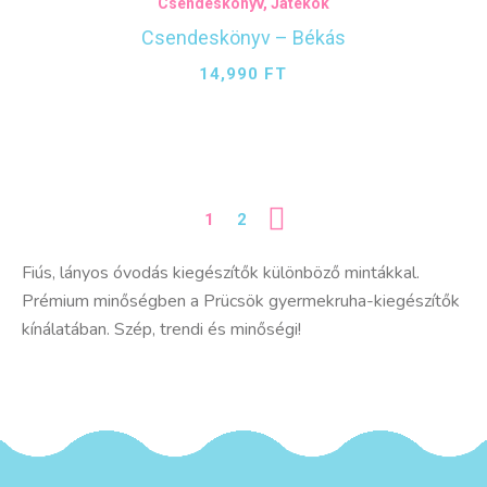
Csendeskönyv
,
Játékok
Csendeskönyv – Békás
14,990
FT
1
2
Fiús, lányos óvodás kiegészítők különböző mintákkal.
Prémium minőségben a Prücsök gyermekruha-kiegészítők
kínálatában. Szép, trendi és minőségi!