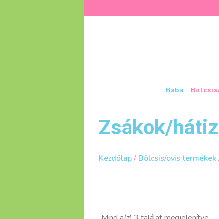
Baba
Bölcsis
Zsákok/háti
Kezdőlap
/
Bölcsis/ovis termékek
So
Mind a(z) 3 találat megjelenítve