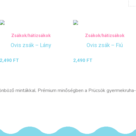
est
Zsákok/hátizsákok
Zsákok/hátizsákok
Ovis zsák – Lány
Ovis zsák – Fiú
2,490
FT
2,490
FT
ülönböző mintákkal. Prémium minőségben a Prücsök gyermekruha-k