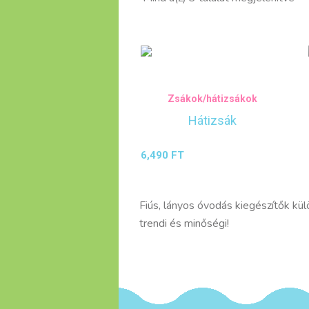
by
lat
Zsákok/hátizsákok
Hátizsák
6,490
FT
Fiús, lányos óvodás kiegészítők k
trendi és minőségi!