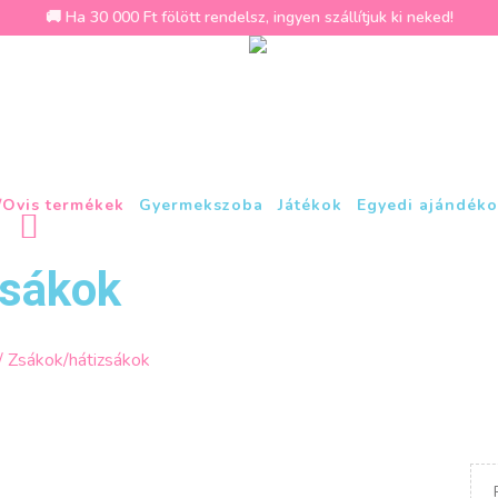
🚚 Ha 30 000 Ft fölött rendelsz, ingyen szállítjuk ki neked!
/Ovis termékek
Gyermekszoba
Játékok
Egyedi ajándéko
zsákok
/ Zsákok/hátizsákok
rted