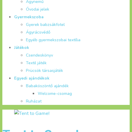
Ágynemű
Óvodai jelek
Gyermekszoba
Gyerek babzsákfotel
Ágyrácsvédő
Egyéb gyermekszobai textília
Játékok
Csendeskönyv
Textil játék
Prücsök társasjáték
Egyedi ajándékok
Babaköszöntő ajándék
Welcome-csomag
Ruházat