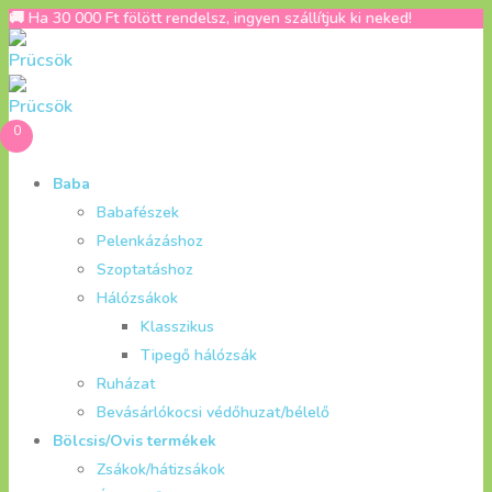
🚚 Ha 30 000 Ft fölött rendelsz, ingyen szállítjuk ki neked!
0
Baba
Babafészek
Pelenkázáshoz
Szoptatáshoz
Hálózsákok
Klasszikus
Tipegő hálózsák
Ruházat
Bevásárlókocsi védőhuzat/bélelő
Bölcsis/Ovis termékek
Zsákok/hátizsákok