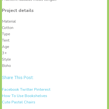
Project details
Material
Cotton
Type
Tent
Age
3+
Style
Boho
Share This Post:
Facebook
Twitter
Pinterest
How To Use Bookshelves
Cute Pastel Chairs