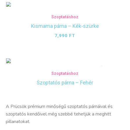
Szoptatáshoz
Kismama párna – Kék-szürke
7,990
FT
Elfogyott
Szoptatáshoz
Szoptatós párna – Fehér
A Prücsök prémium minőségű szoptatós párnáival és
szoptatós kendőivel még szebbé tehetjük a meghitt
pillanatokat.