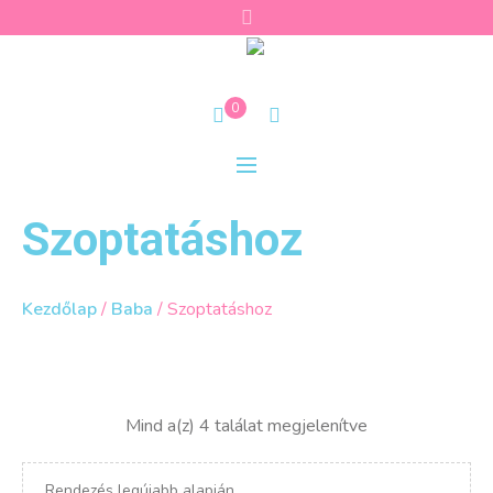
0
Szoptatáshoz
Kezdőlap
/
Baba
/ Szoptatáshoz
Sorted
Mind a(z) 4 találat megjelenítve
by
latest