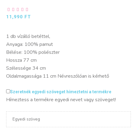
11,990
FT
1 db vízálló betéttel,
Anyaga: 100% pamut
Bélése: 100% poliészter
Hossza 77 cm
Szélessége 34 cm
Oldalmagassága 11 cm Névreszólóan is kérhető
Szeretnék egyedi szöveget hímeztetni a termékre
Hímeztess a termékre egyedi nevet vagy szöveget!