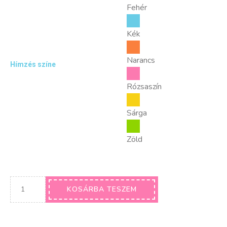
Fehér
Kék
Narancs
Hímzés színe
Rózsaszín
Sárga
Zöld
KOSÁRBA TESZEM