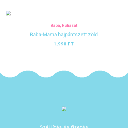
Baba
,
Ruházat
Baba-Mama hajpántszett zöld
1,990
FT
Szállítás és fizetés