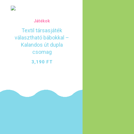
Játékok
2
Textil társasjáték
választható bábokkal –
Kalandos út dupla
csomag
3,190
FT