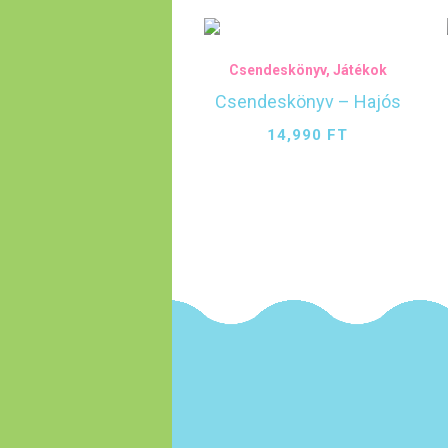
Csendeskönyv
,
Játékok
Csendeskönyv – Hajós
14,990
FT