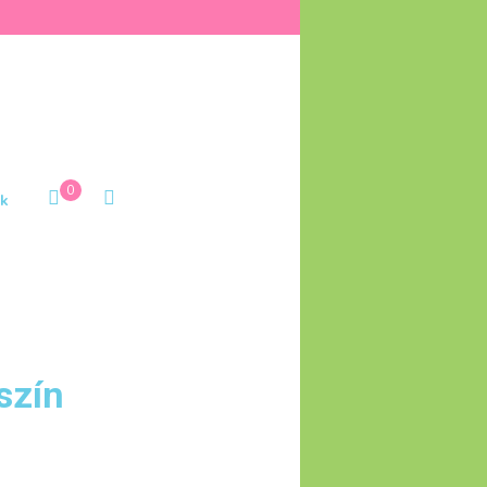
0
k
szín