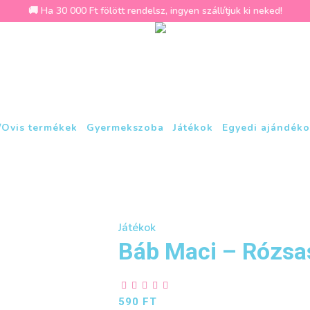
🚚 Ha 30 000 Ft fölött rendelsz, ingyen szállítjuk ki neked!
/Ovis termékek
Gyermekszoba
Játékok
Egyedi ajándéko
Játékok
Báb Maci – Rózsa
590
FT