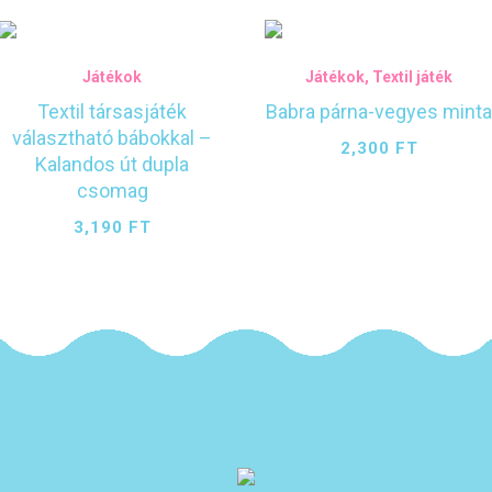
Játékok
Játékok
,
Textil játék
Textil társasjáték
Babra párna-vegyes mint
választható bábokkal –
2,300
FT
Kalandos út dupla
csomag
3,190
FT