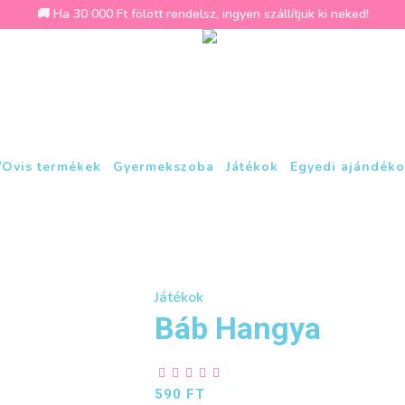
🚚 Ha 30 000 Ft fölött rendelsz, ingyen szállítjuk ki neked!
/Ovis termékek
Gyermekszoba
Játékok
Egyedi ajándéko
Játékok
Báb Hangya
590
FT