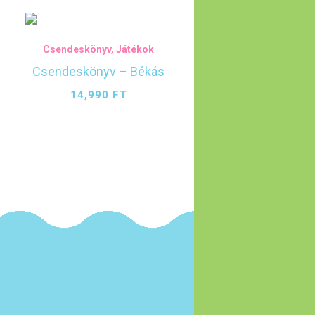
Csendeskönyv
,
Játékok
a
Csendeskönyv – Békás
14,990
FT