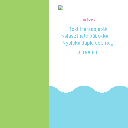
Játékok
Textil társasjáték
választható bábokkal –
Nyalóka dupla csomag
3,190
FT