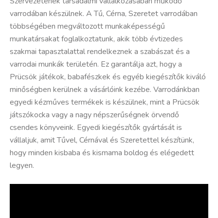
Szervezetének társadalmi vállalkozásában működő
varrodában készülnek. A Tű, Cérna, Szeretet varrodában
többségében megváltozott munkaképességű
munkatársakat foglalkoztatunk, akik több évtizedes
szakmai tapasztalattal rendelkeznek a szabászat és a
varrodai munkák területén. Ez garantálja azt, hogy a
Prücsök játékok, babafészkek és egyéb kiegészítők kiváló
minőségben kerülnek a vásárlóink kezébe. Varrodánkban
egyedi kézműves termékek is készülnek, mint a Prücsök
játszókocka vagy a nagy népszerűségnek örvendő
csendes könyveink. Egyedi kiegészítők gyártását is
vállaljuk, amit Tűvel, Cérnával és Szeretettel készítünk,
hogy minden kisbaba és kismama boldog és elégedett
legyen.